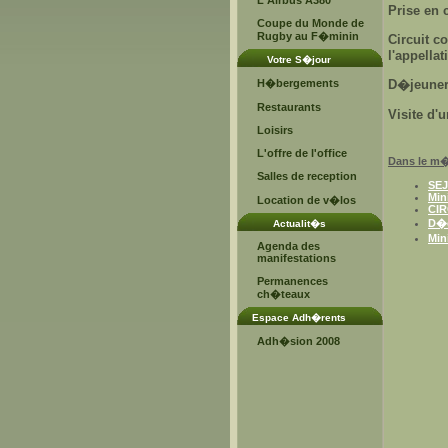
L'Airbus A380
Prise en 
Coupe du Monde de
Rugby au F�minin
Circuit c
l'appella
Votre S�jour
H�bergements
D�jeuner 
Restaurants
Visite d'
Loisirs
L'offre de l'office
Dans le m�
Salles de reception
SE
Min
Location de v�los
CI
D�c
Actualit�s
Min
Agenda des
manifestations
Permanences
ch�teaux
Espace Adh�rents
Adh�sion 2008