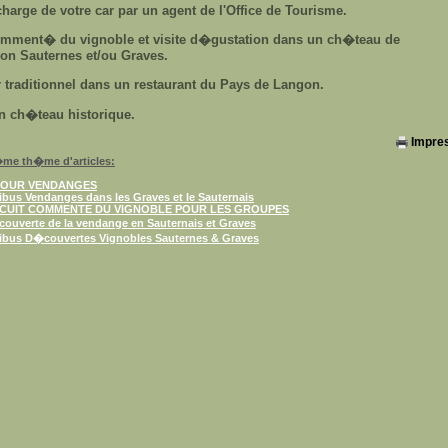
charge de votre car par un agent de l'Office de Tourisme.
omment� du vignoble et visite d�gustation dans un ch�teau de
tion Sauternes et/ou Graves.
traditionnel dans un restaurant du Pays de Langon.
un ch�teau historique.
Impre
me th�me d'articles:
JOUR VENDANGES
ibus Vendanges dans les Graves et le Sauternais
RCUIT COMMENTE DU VIGNOBLE POUR LES GROUPES
ouverte de la vendange en Sauternais et Graves
ibus D�couvertes Vignobles Sauternes & Graves