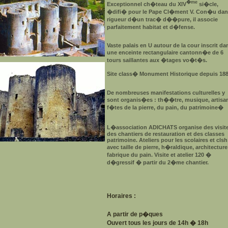
�me
Exceptionnel ch�teau du XIV
si�cle,
�difi� pour le Pape Cl�ment V. Con�u dan
rigueur d�un trac� d��pure, il associe
parfaitement habitat et d�fense.
Vaste palais en U autour de la cour inscrit da
une enceinte rectangulaire cantonn�e de 6
tours saillantes aux �tages vo�t�s.
Site class� Monument Historique depuis 188
De nombreuses manifestations culturelles y
sont organis�es : th��tre, musique, artisan
f�tes de la pierre, du pain, du patrimoine�
L�association ADICHATS organise des visite
des chantiers de restauration et des classes
patrimoine. Ateliers pour les scolaires et clsh
avec taille de pierre, h�raldique, architecture
fabrique du pain. Visite et atelier 120 �
d�gressif � partir du 2�me chantier.
Horaires :
A partir de p�ques
Ouvert tous les jours de 14h � 18h