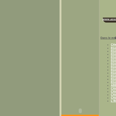
www.asso
Dans le m�
CH
EGL
EGL
EGL
EG
EGL
EG
EGL
EGL
EG
EGL
EGL
EGL
ABB
CH
CH
CH
CH
L'