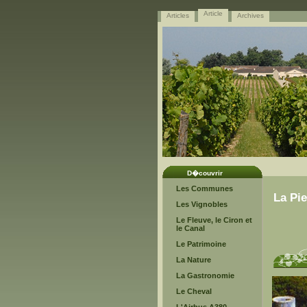
Article
Articles
Archives
D�couvrir
Les Communes
La Pie
Les Vignobles
Le Fleuve, le Ciron et
le Canal
Le Patrimoine
La Nature
La Gastronomie
Le Cheval