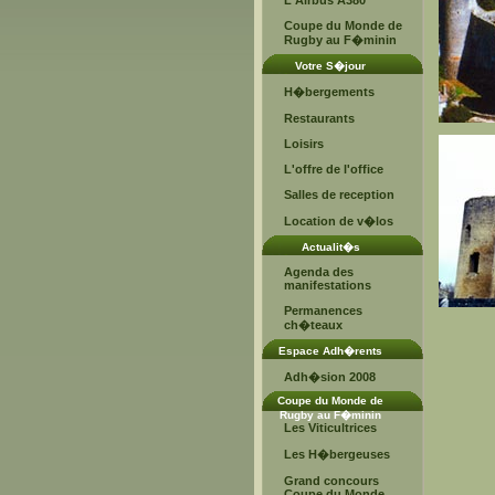
L'Airbus A380
Coupe du Monde de
Rugby au F�minin
Votre S�jour
H�bergements
Restaurants
Loisirs
L'offre de l'office
Salles de reception
Location de v�los
Actualit�s
Agenda des
manifestations
Permanences
ch�teaux
Espace Adh�rents
Adh�sion 2008
Coupe du Monde de
Rugby au F�minin
Les Viticultrices
Les H�bergeuses
Grand concours
Coupe du Monde