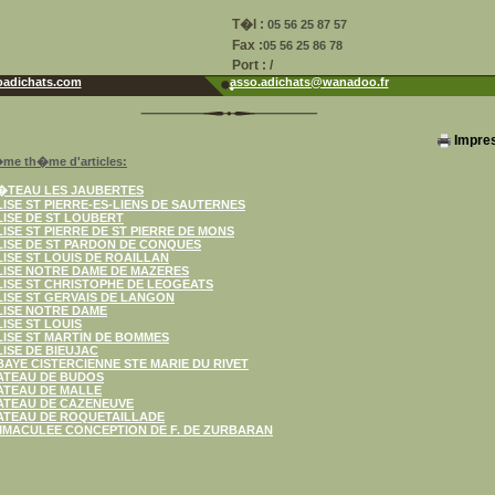
T�l :
05 56 25 87 57
Fax :
05 56 25 86 78
Port : /
adichats.com
asso.adichats@wanadoo.fr
Impre
me th�me d'articles:
�TEAU LES JAUBERTES
ISE ST PIERRE-ES-LIENS DE SAUTERNES
ISE DE ST LOUBERT
ISE ST PIERRE DE ST PIERRE DE MONS
LISE DE ST PARDON DE CONQUES
ISE ST LOUIS DE ROAILLAN
LISE NOTRE DAME DE MAZERES
ISE ST CHRISTOPHE DE LEOGEATS
ISE ST GERVAIS DE LANGON
LISE NOTRE DAME
ISE ST LOUIS
ISE ST MARTIN DE BOMMES
ISE DE BIEUJAC
AYE CISTERCIENNE STE MARIE DU RIVET
ATEAU DE BUDOS
ATEAU DE MALLE
ATEAU DE CAZENEUVE
ATEAU DE ROQUETAILLADE
IMMACULEE CONCEPTION DE F. DE ZURBARAN