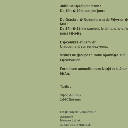
Juillet-Ao�t-Septembre :
De 10h � 19h tous les jours
De Octobre � Novembre et de F�vrier �
Mai :
De 14h � 18h le samedi, le dimanche et l
jours f�ri�s.
D�cembre et Janvier :
Uniquement sur rendez-vous.
Visites de groupes : Toute l�ann�e sur
r�servation.
Fermeture annuelle entre No�l et le Jour
l�An.
Tarifs :
3�50 Adultes
1�90 Enfants
Ch�teau de Villandraut
Adichats
Maison Labat
33730 VILLANDRAUT