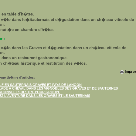
en table d'h�tes.
 v�lo dans le�Sauternais et d�gustation dans un ch�teau viticole de
on.
 nuit�e en chambre d'h�tes.
r :
v�lo dans les Graves et d�gustation dans un ch�teau viticole de
on.
 dans un restaurant gastronomique.
un ch�teau historique et restitution des v�los.
Impre
me th�me d'articles:
LF EN SAUTERNAIS GRAVES ET PAYS DE LANGON
LADE A CHEVAL DANS LES VIGNOBLES DES GRAVES ET DE SAUTERNES
NDONNEE PEDESTRE POUR GROUPE
EZ L'AVENTURE DANS LES GRAVES ET LE SAUTERNAIS