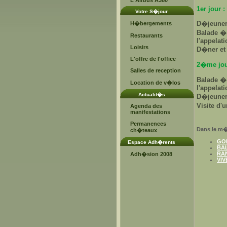
L'Airbus A380
1er jour :
Votre S�jour
D�jeuner 
H�bergements
Balade �
Restaurants
l'appelati
Loisirs
D�ner et
L'offre de l'office
2�me jou
Salles de reception
Balade � 
Location de v�los
l'appelati
Actualit�s
D�jeuner
Visite d'
Agenda des
manifestations
Permanences
Dans le m�
ch�teaux
GO
Espace Adh�rents
BA
RA
Adh�sion 2008
VIV