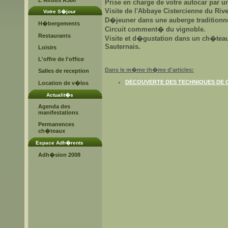
L'Airbus A380
Prise en charge de votre autocar par un
Visite de l'Abbaye Cistercienne du Ri
Votre S�jour
D�jeuner dans une auberge traditionne
H�bergements
Circuit comment� du vignoble.
Restaurants
Visite et d�gustation dans un ch�teau
Sauternais.
Loisirs
L'offre de l'office
Dans le m�me th�me d'articles:
Salles de reception
DECOUVERTE DES TECHNIQUES DE 
Location de v�los
Actualit�s
Agenda des
manifestations
Permanences
ch�teaux
Espace Adh�rents
Adh�sion 2008