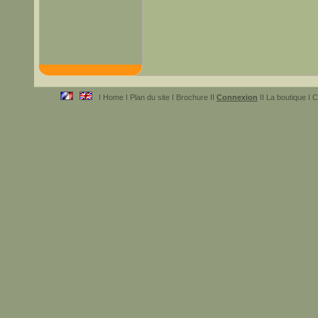
I Home I Plan du site I Brochure II
Connexion
II La boutique I