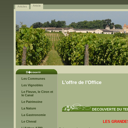
Article
Articles
D�couvrir
Les Communes
L'offre de l'Office
Les Vignobles
Le Fleuve, le Ciron et
le Canal
Le Patrimoine
La Nature
DECOUVERTE DU TE
La Gastronomie
LES GRANDES
Le Cheval