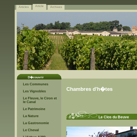
Article
Articles
Archives
D�couvrir
Les Communes
Chambres d'h�tes
Les Vignobles
Le Fleuve, le Ciron et
le Canal
Le Patrimoine
La Nature
Le Clos du Beuve
La Gastronomie
Le Cheval