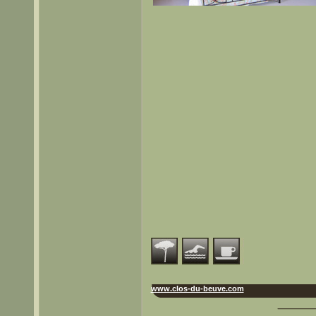
www.clos-du-beuve.com