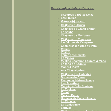
Dans le m�me th�me d'articles:
chambres d'h�tes Delas
Les Prairies
Votres s�jour en :
Ch�teau d'Abrieu
Ch�teau de Grand Branet
Le Souba
Ch�teau de Monbazan
Ch�teau de Camperos
Les Vignes de Camperos
Chambres d'h�tes du Parc
Cabirol
Polidor
Ferme des Gravets
La Milleva
M. Mme Chambon Laurent & Marie
Le fond de l'Adolie
Mont St Pierre
Aux Ch�taigniers
Ch�teau les Jaubertes
Domaine du Ciron
Peyraguey Maison Rouge
Les Acanthes
Manoir de Belle Fontaine
Le Caplane
Cariot
Maison Barbe
Domaine de Dame blanche
La Chenaie
La Canissi�re
Larrivat