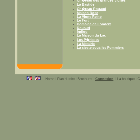
Ch�teau des grandes Vignes
La Bastide
Ch�teau Rouaud
Maison Rose
La Vigne Reine
Le Fort
Domaine de Londeix
Dousud
Indigo
La Maison du Lac
Les P�ricots
La Metairie
La sieste sous les Pommiers
I Home I Plan du site I Brochure II
Connexion
II La boutique I