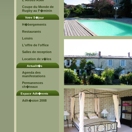
L'Airbus A380
Coupe du Monde de
Rugby au F�minin
Votre S�jour
H�bergements
Restaurants
Loisirs
L'offre de l'office
Salles de reception
Location de v�los
Actualit�s
Agenda des
manifestations
Permanences
ch�teaux
Espace Adh�rents
Adh�sion 2008