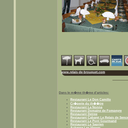
www.relais-de-brouquet.com
Dans le m�me th�me d'articles:
Restaurant Le Don Camillo
Cr�perie du th��tre
Restaurant La Nonna
Restaurant Domaine de Fompeyre
Restaurant Detree
Restaurant Cabaret Le Relais de Senc
Restaurant Le Pont Gourmand
Restaurant Le Saprien
Auberge Les Vignes