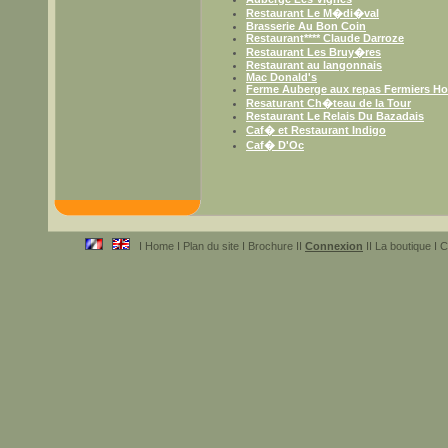
Restaurant Le M�di�val
Brasserie Au Bon Coin
Restaurant**** Claude Darroze
Restaurant Les Bruy�res
Restaurant au langonnais
Mac Donald's
Ferme Auberge aux repas Fermiers H
Resaturant Ch�teau de la Tour
Restaurant Le Relais Du Bazadais
Caf� et Restaurant Indigo
Caf� D'Oc
I Home I Plan du site I Brochure II
Connexion
II La boutique I