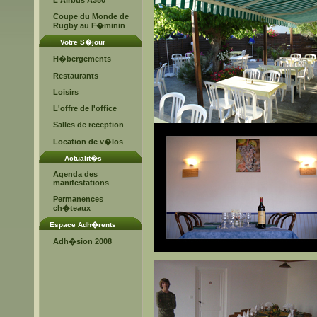
L'Airbus A380
Coupe du Monde de
Rugby au F�minin
Votre S�jour
H�bergements
Restaurants
Loisirs
L'offre de l'office
Salles de reception
Location de v�los
Actualit�s
Agenda des
manifestations
Permanences
ch�teaux
Espace Adh�rents
Adh�sion 2008