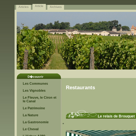
Article
Articles
Archives
D�couvrir
Les Communes
Restaurants
Les Vignobles
Le Fleuve, le Ciron et
le Canal
Le Patrimoine
La Nature
Le relais de Brouquet
La Gastronomie
*
Le Cheval