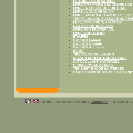
HISTOIRE DES AQUITAINS
LIVRE PATRIMOINE DES CHEMINS DE
LIVRE LA CUISINE DU FOIE GRAS
LIVRE LA CUISINE AU VIN
LIVRE LANGON A TRAVERS LES SIE
TSHIRT LANGON S'ASSOCIE AU REV
ENVELOPPE PRETE A POSTER
CARTES POSTALES A380
LIVRE MON PREMIER VOL
LIVRE AIRBUS A380
ETAMPES
Carte IGN Langon
Carte IGN Gironde
Carte IGN Aquitaine
BERET
TIRE BOUCHON LANGON
BLASON ADHESIF DOUBLE FACE
AUTOCOLLANT SAUTERNES
CENDRIERS SAUTERNES
TEE-SHIRT BRODE SAUTERNES
CARTE DU VIGNOBLE DE SAUTERNE
I Home I Plan du site I Brochure II
Connexion
II La boutique I