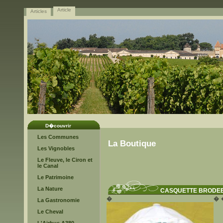
Article
Articles
D�couvrir
Les Communes
La Boutique
Les Vignobles
Le Fleuve, le Ciron et
le Canal
Le Patrimoine
La Nature
CASQUETTE BRODE
�
�
La Gastronomie
Le Cheval