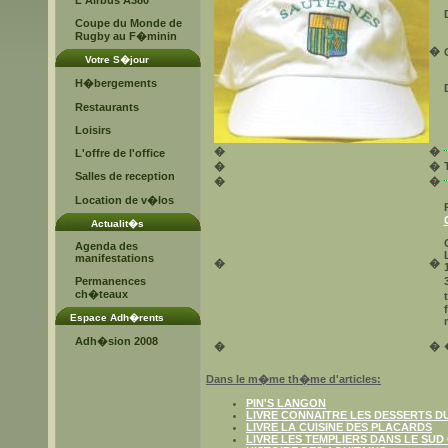
L'Airbus A380
Coupe du Monde de
Rugby au F�minin
�
Votre S�jour
H�bergements
Restaurants
Loisirs
�
�
L'offre de l'office
�
�
Salles de reception
�
�
Location de v�los
Actualit�s
Agenda des
manifestations
�
�
Permanences
ch�teaux
Espace Adh�rents
Adh�sion 2008
�
�
Dans le m�me th�me d'articles:
PIN'S LANGON
LIVRE CONNAITRE LES DESSERTS D
LIVRE LA CUISINE DES PLACARDS
LIVRE LES TEMPLIERS DANS LE SUD