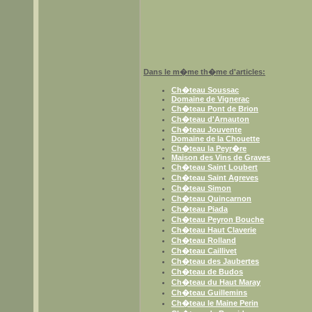
Dans le m�me th�me d'articles:
Ch�teau Soussac
Domaine de Vignerac
Ch�teau Pont de Brion
Ch�teau d'Arnauton
Ch�teau Jouvente
Domaine de la Chouette
Ch�teau la Peyr�re
Maison des Vins de Graves
Ch�teau Saint Loubert
Ch�teau Saint Agreves
Ch�teau Simon
Ch�teau Quincarnon
Ch�teau Piada
Ch�teau Peyron Bouche
Ch�teau Haut Claverie
Ch�teau Rolland
Ch�teau Caillivet
Ch�teau des Jaubertes
Ch�teau de Budos
Ch�teau du Haut Maray
Ch�teau Guillemins
Ch�teau le Maine Perin