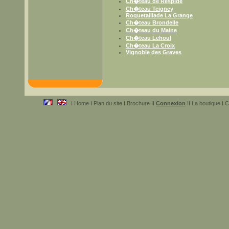
Ch�teau de Respide
Ch�teau Teigney
Roquetaillade La Grange
Ch�teau Brondelle
Ch�teau du Maine
Ch�teau Lehoul
Ch�teau La Croix
Vignoble des Graves
I Home I Plan du site I Brochure II
Connexion
II La boutique I