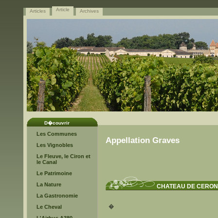
Article
Articles
Archives
D�couvrir
Les Communes
Appellation Graves
Les Vignobles
Le Fleuve, le Ciron et
le Canal
Le Patrimoine
La Nature
CHATEAU DE CERO
La Gastronomie
�
Le Cheval