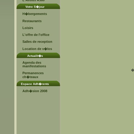
L'Airbus A380
Votre S�jour
H�bergements
Restaurants
Loisirs
L'offre de l'office
Salles de reception
Location de v�los
Actualit�s
Agenda des
manifestations
Permanences
ch�teaux
Espace Adh�rents
Adh�sion 2008