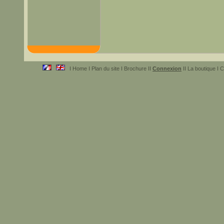
I Home I Plan du site I Brochure II
Connexion
II La boutique I