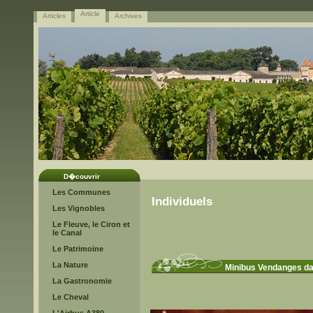
Article
Articles
Archives
D�couvrir
Les Communes
Individuels
Les Vignobles
Le Fleuve, le Ciron et
le Canal
Le Patrimoine
La Nature
Minibus Vendanges dan
La Gastronomie
Le Cheval