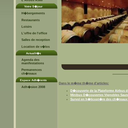
L'Airbus A380
Votre S�jour
H�bergements
Restaurants
Loisirs
L'offre de l'office
Salles de reception
Location de v�los
Actualit�s
Agenda des
manifestations
Permanences
ch�teaux
Espace Adh�rents
Dans le m�me th�me d'articles:
Adh�sion 2008
D�couverte de la Plateforme Airbus 
Minibus D�couvertes Vignobles Saut
Survol en h�licopt�re des ch�teaux 