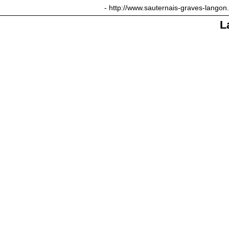
sauternais-graves-langon.com
- http://www.sauternais-graves-langon
L