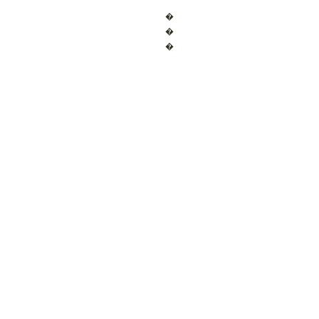
�
�
�