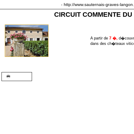
sauternais-graves-langon.com
- http://www.sauternais-graves-langon
CIRCUIT COMMENTE DU
A partir de
7 �,
d�couvre
dans des ch�teaux vitic
A+
A-