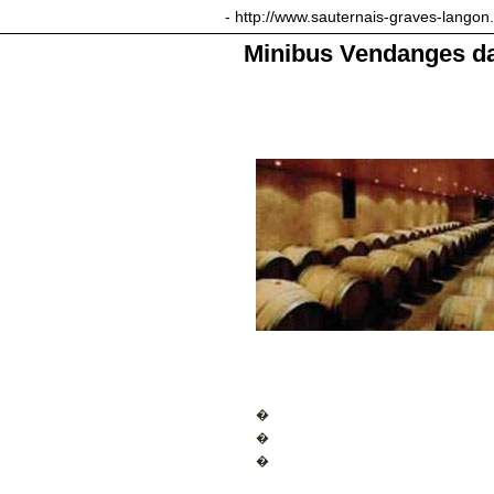
sauternais-graves-langon.com
- http://www.sauternais-graves-langon
Minibus Vendanges dan
�
�
�