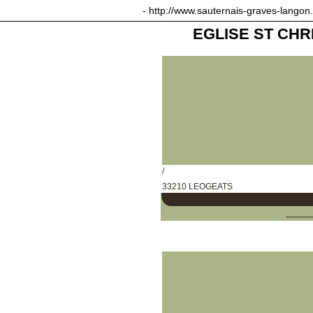
sauternais-graves-langon.com
- http://www.sauternais-graves-langon
EGLISE ST CH
/
33210 LEOGEATS