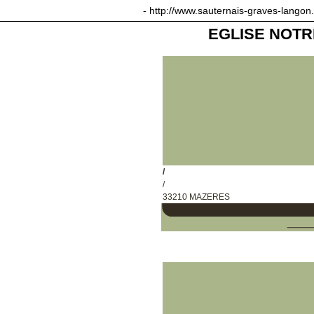
sauternais-graves-langon.com
- http://www.sauternais-graves-langon
EGLISE NOT
/
/
33210 MAZERES