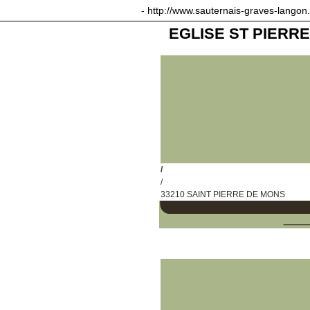
sauternais-graves-langon.com
- http://www.sauternais-graves-langon
EGLISE ST PIERR
/
/
33210 SAINT PIERRE DE MONS