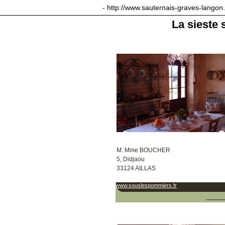
sauternais-graves-langon.com
- http://www.sauternais-graves-langon
La sieste
M. Mme BOUCHER
5, Didjaou
33124 AILLAS
www.souslespommiers.fr