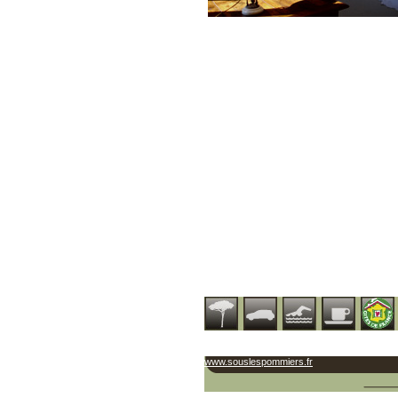
www.souslespommiers.fr