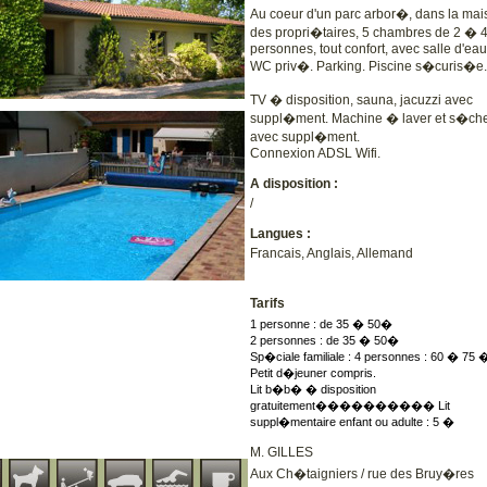
Au coeur d'un parc arbor�, dans la mai
des propri�taires, 5 chambres de 2 � 
personnes, tout confort, avec salle d'eau
WC priv�. Parking. Piscine s�curis�e.
TV � disposition, sauna, jacuzzi avec
suppl�ment. Machine � laver et s�che
avec suppl�ment.
Connexion ADSL Wifi.
A disposition :
/
Langues :
Francais, Anglais, Allemand
Tarifs
1 personne : de 35 � 50�
2 personnes : de 35 � 50�
Sp�ciale familiale : 4 personnes : 60 � 75 
Petit d�jeuner compris.
Lit b�b� � disposition
gratuitement���������� Lit
suppl�mentaire enfant ou adulte : 5 �
M. GILLES
Aux Ch�taigniers / rue des Bruy�res