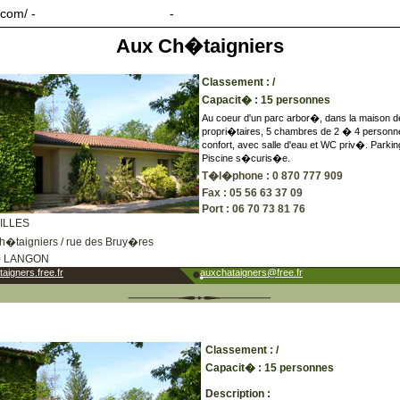
.com/ -
Avec/sans introduction
-
Avec/sans corps
Aux Ch�taigniers
Classement : /
Capacit� : 15 personnes
Au coeur d'un parc arbor�, dans la maison d
propri�taires, 5 chambres de 2 � 4 personne
confort, avec salle d'eau et WC priv�. Parkin
Piscine s�curis�e.
T�l�phone : 0 870 777 909
Fax : 05 56 63 37 09
Port : 06 70 73 81 76
ILLES
h�taigniers / rue des Bruy�res
0 LANGON
aigners.free.fr
auxchataigners@free.fr
Classement : /
Capacit� : 15 personnes
Description :