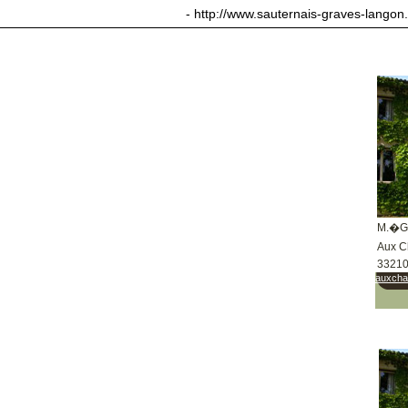
sauternais-graves-langon.com
- http://www.sauternais-graves-langon
M.�G
Aux C
3321
auxchat