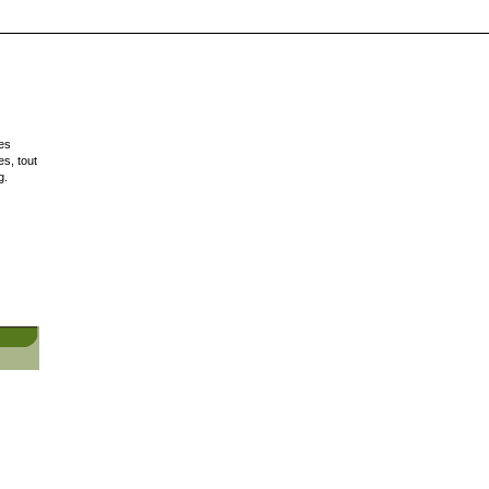
es
s, tout
g.