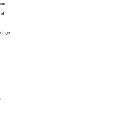
son
4
 et
 linge
�