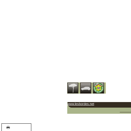
www.lesbordes.net
A+
A-