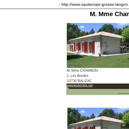
sauternais-graves-langon.com
- http://www.sauternais-graves-langon
M. Mme Cham
M. Mme CHAMBON
1, Les Bordes
33730 BALIZAC
www.lesbordes.net