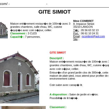
.com/ -
Avec/sans introduction
-
Avec/sans corps
GITE SIMIOT
Mme COMBRET
Maison enti�rement restaur�e de 100m� avec 3
8, Impasse Simiot
grandes chambres, salle d'eau, WC, cuisine
33210 LANGON
�quip�e avec coin s�jour, cellier.
T�l.
: 05 56 63 32 13
Classement :
3 CLES
Port.
: 06 61 10 24 31
Email
:
ncombret@aol.com
Capacit� :
7 personnes.
Site
:
www.clevacances.com
GITE SIMIOT
Descriptif :
Maison enti�rement restaur�e de 100m� avec 
grandes chambres, salle d'eau, WC, cuisine �qu
avec coin s�jour, cellier.
Entour�e d'un grand jardin clos de 300m�, cette
maison de plain-pied, vous attend pour profiter de
environnement calme.
Coin salon avec canap�-lit.
A disposition :
Salon de jardin et v�los.
Possibilit� de lit b�b�.
Classement :