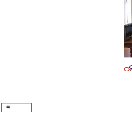
A+
A-