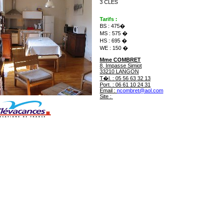
3 CLES
Tarifs :
BS : 475�
MS : 575 �
HS : 695 �
WE : 150 �
Mme COMBRET
8, Impasse Simiot
33210 LANGON
T�l.
: 05 56 63 32 13
Port.
: 06 61 10 24 31
Email
:
ncombret@aol.com
Site
:
www.clevacances.com