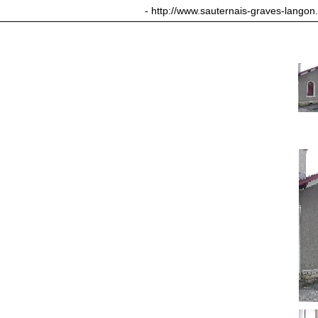
sauternais-graves-langon.com
- http://www.sauternais-graves-langon