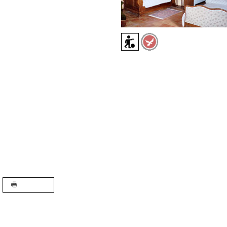
A+
A-