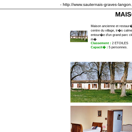
sauternais-graves-langon.com
- http://www.sauternais-graves-langon
MAIS
Maison ancienne et restaur�e
centre du village, tr�s calme
entour�e d'un grand parc c
m�
Classement :
2 ETOILES
Capacit� :
5 personnes.