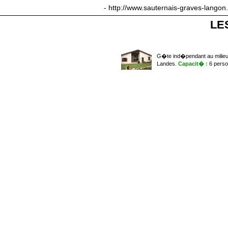
sauternais-graves-langon.com
- http://www.sauternais-graves-langon
LE
G�te ind�pendant au milieu
Landes.
Capacit�
:
6 pers