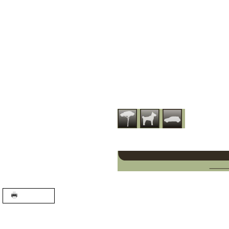
A+
A-