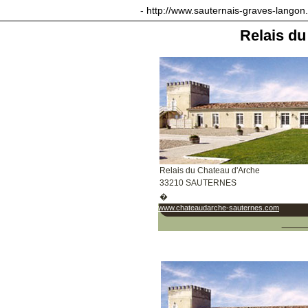
sauternais-graves-langon.com
- http://www.sauternais-graves-langon
Relais d
Relais du Chateau d'Arche
33210 SAUTERNES
�
www.chateaudarche-sauternes.com