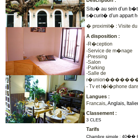
Description :
Situ� au sein d'un b�t
s�curit� d'un appart 
� proximit� : Visite d
A disposition :
-R�ception
-Service de m�nage
-Pressing
-Salon
-Parking
-Salle de
r�union����
- Tv et t�l�phone dan
Langues :
Francais
, Anglais, Itali
Classement :
3 CLES
Tarifs
Chambre simple : 40�