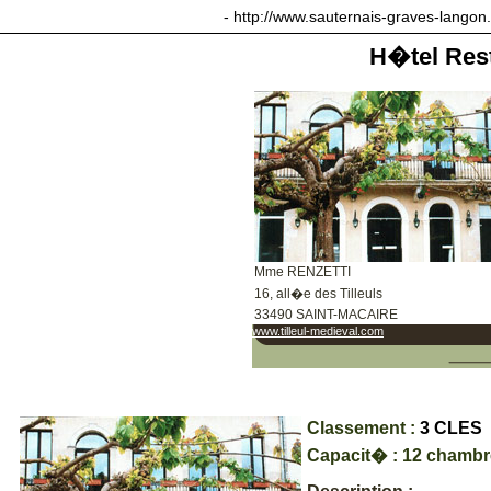
sauternais-graves-langon.com
- http://www.sauternais-graves-langon
H�tel Rest
Mme RENZETTI
16, all�e des Tilleuls
33490 SAINT-MACAIRE
www.tilleul-medieval.com
Classement :
3 CLES
Capacit� : 12 chamb