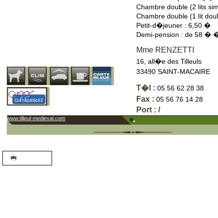
Chambre double (2 lits s
Chambre double (1 lit d
Petit-d�jeuner : 6,50 �
Demi-pension : de 58 � 
Mme RENZETTI
16, all�e des Tilleuls
33490 SAINT-MACAIRE
T�l :
05 56 62 28 38
Fax :
05 56 76 14 28
Port : /
www.tilleul-medieval.com
A+
A-