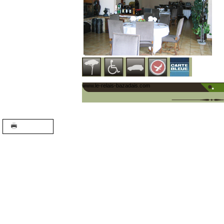
www.le-relais-bazadais.com
A+
A-