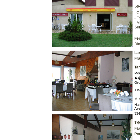
Sp�
- C
- F
- M
Ser
Fer
Dim
La
Fra
Tar
Men
�
Gro
+ l
M.
Nat
Air
33
T�
Fa
Port