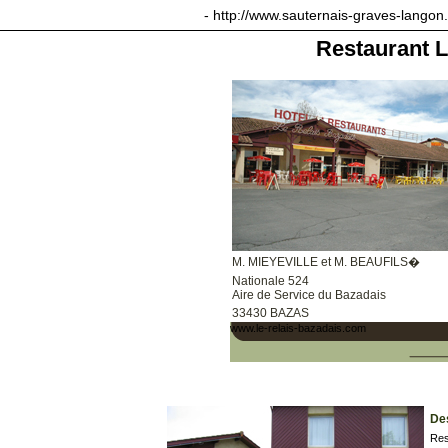
sauternais-graves-langon.com
- http://www.sauternais-graves-langon
Restaurant L
M. MIEYEVILLE et M. BEAUFILS�
Nationale 524
Aire de Service du Bazadais
33430 BAZAS
www.le-relais-bazadais.com
Des
Res