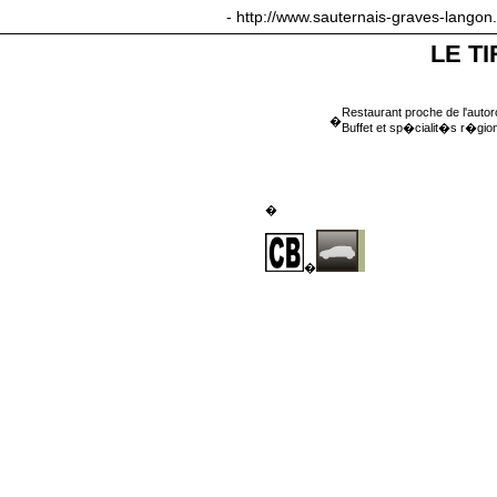
sauternais-graves-langon.com
- http://www.sauternais-graves-langon
LE T
Restaurant proche de l'autor
�
Buffet et sp�cialit�s r�gion
�
�