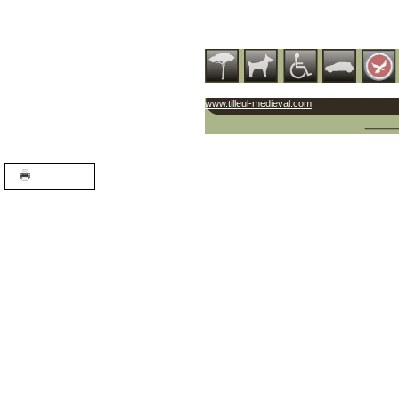
www.tilleul-medieval.com
A+
A-