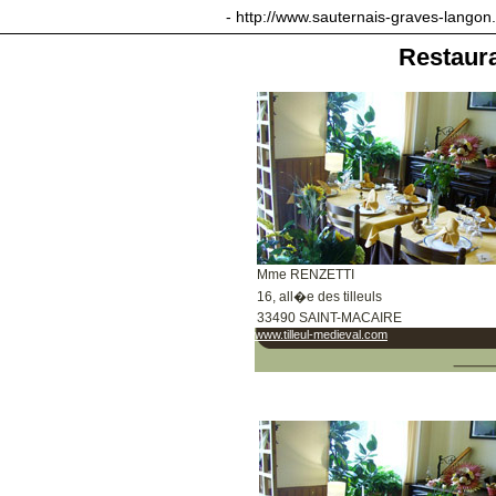
sauternais-graves-langon.com
- http://www.sauternais-graves-langon
Restaur
Mme RENZETTI
16, all�e des tilleuls
33490 SAINT-MACAIRE
www.tilleul-medieval.com