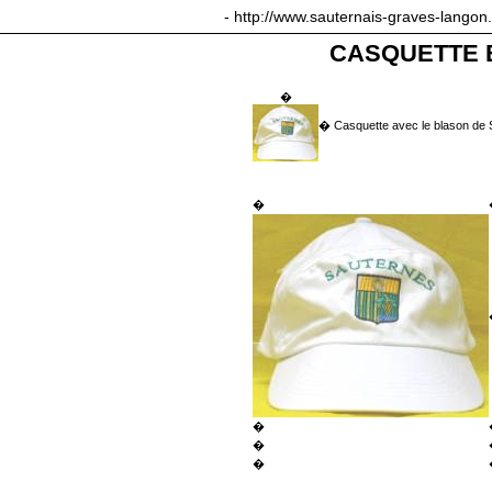
sauternais-graves-langon.com
- http://www.sauternais-graves-langon
CASQUETTE 
�
�
Casquette avec le blason de
�
�
�
�