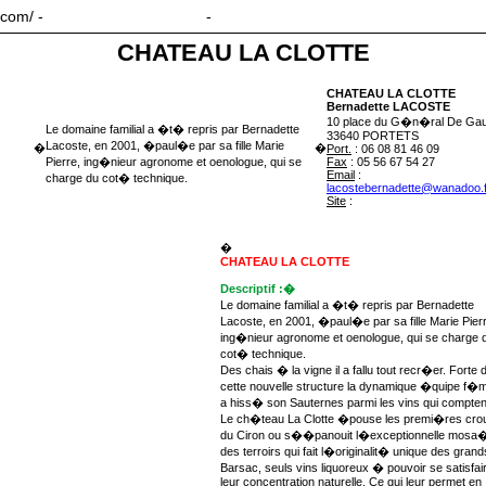
.com/ -
Avec/sans introduction
-
Avec/sans corps
CHATEAU LA CLOTTE
CHATEAU LA CLOTTE
Bernadette LACOSTE
10 place du G�n�ral De Gau
Le domaine familial a �t� repris par Bernadette
33640 PORTETS
Lacoste, en 2001, �paul�e par sa fille Marie
�
�
Port.
: 06 08 81 46 09
Pierre, ing�nieur agronome et oenologue, qui se
Fax
: 05 56 67 54 27
Email
:
charge du cot� technique.
lacostebernadette@wanadoo.f
Site
:
www.laclotte.com
�
CHATEAU LA CLOTTE
Descriptif :�
Le domaine familial a �t� repris par Bernadette
Lacoste, en 2001, �paul�e par sa fille Marie Pier
ing�nieur agronome et oenologue, qui se charge 
cot� technique.
Des chais � la vigne il a fallu tout recr�er. Forte 
cette nouvelle structure la dynamique �quipe f�m
a hiss� son Sauternes parmi les vins qui compten
Le ch�teau La Clotte �pouse les premi�res cro
du Ciron ou s��panouit l�exceptionnelle mosa
des terroirs qui fait l�originalit� unique des grand
Barsac, seuls vins liquoreux � pouvoir se satisfai
leur concentration naturelle. Ce qui leur permet en