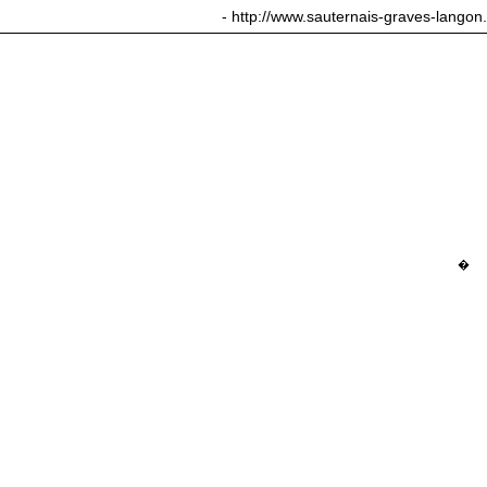
sauternais-graves-langon.com
- http://www.sauternais-graves-langon
�