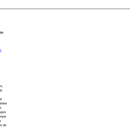
lle
r
re,
du
de
inine
t.
upes
�que
s
re de