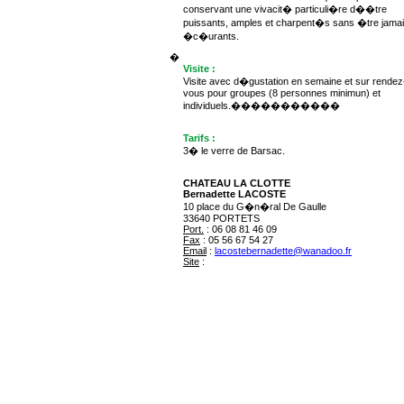
conservant une vivacit� particuli�re d��tre
puissants, amples et charpent�s sans �tre jama
�c�urants.
�
Visite :
Visite avec d�gustation en semaine et sur rendez
vous pour groupes (8 personnes minimun) et
individuels.�����������
Tarifs :
3� le verre de Barsac.
CHATEAU LA CLOTTE
Bernadette LACOSTE
10 place du G�n�ral De Gaulle
33640 PORTETS
Port.
: 06 08 81 46 09
Fax
: 05 56 67 54 27
Email
:
lacostebernadette@wanadoo.fr
Site
:
www.laclotte.com