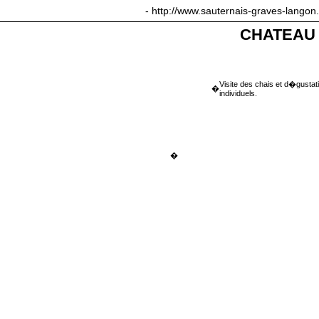
sauternais-graves-langon.com
- http://www.sauternais-graves-langon
CHATEAU
Visite des chais et d�gustat
�
individuels.
�