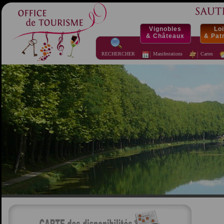
Vignobles
Loi
& Châteaux
& Pat
RECHERCHER
Manifestations
Cartes