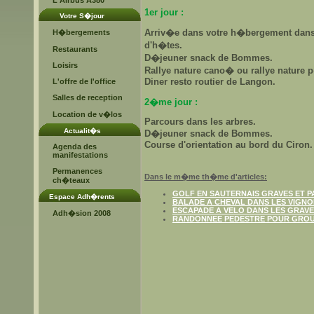
L'Airbus A380
1er jour :
Votre S�jour
Arriv�e dans votre h�bergement dans
H�bergements
d'h�tes.
Restaurants
D�jeuner snack de Bommes.
Loisirs
Rallye nature cano� ou rallye nature 
Diner resto routier de Langon.
L'offre de l'office
Salles de reception
2�me jour :
Location de v�los
Parcours dans les arbres.
Actualit�s
D�jeuner snack de Bommes.
Course d'orientation au bord du Ciron.
Agenda des
manifestations
Permanences
Dans le m�me th�me d'articles:
ch�teaux
GOLF EN SAUTERNAIS GRAVES ET P
Espace Adh�rents
BALADE A CHEVAL DANS LES VIGNO
ESCAPADE A VELO DANS LES GRAVE
Adh�sion 2008
RANDONNEE PEDESTRE POUR GRO