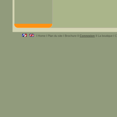
I Home I Plan du site I Brochure II
Connexion
II La boutique I