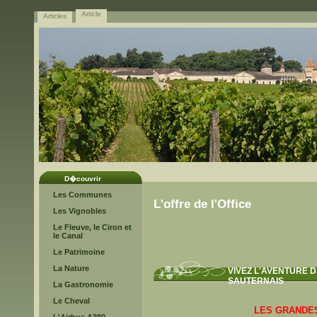
Article
Articles
D�couvrir
Les Communes
L'offre de l'Office
Les Vignobles
Le Fleuve, le Ciron et
le Canal
Le Patrimoine
La Nature
VIVEZ L'AVENTURE D
SAUTERNAIS
La Gastronomie
Le Cheval
LES GRANDE