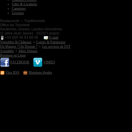
Gîtes & Locations
Campings
Groupes
Restaurants › Traditionnels
Office de Tourisme
Sauternes, Graves, Landes Girondines
11 allée Jean Jaures 33210 Langon
+33 (0)5 56 63 68 00
E-mail
Vignobles & Châteaux
•
Loisirs & Patrimoine
Où Manger ? Où Dormir ?
•
Les services de l'OT
Actualités
•
Idées Séjours
Boutique en Ligne
FACEBOOK
VIMEO
Flux RSS
Mentions légales