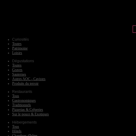
Curiosités
Toutes
Patrimoine
Loisirs
Dégustations
Toutes
Graves
Sauternes
Autres AOC - Cavistes
Produits du terroir
Restaurants
Tous
Gastronomiques
Traditionnels
Pizzerias & Crêperies
Sur le pouce & Exotiques
Hébergements
Tous
Hôtels
Chambres d'hôtes