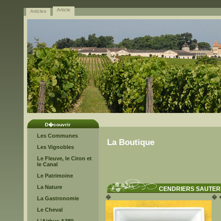
Article
Articles
D�couvrir
Les Communes
La Boutique
Les Vignobles
Le Fleuve, le Ciron et
le Canal
Le Patrimoine
La Nature
CENDRIERS SAUTE
�
�
La Gastronomie
Le Cheval