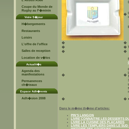
L'Airbus A380
Coupe du Monde de
Rugby au F�minin
�
Votre S�jour
H�bergements
Restaurants
Loisirs
�
�
L'offre de l'office
�
�
Salles de reception
�
�
Location de v�los
Actualit�s
Agenda des
manifestations
�
�
Permanences
ch�teaux
Espace Adh�rents
Adh�sion 2008
�
�
Dans le m�me th�me d'articles:
PIN'S LANGON
LIVRE CONNAITRE LES DESSERTS D
LIVRE LA CUISINE DES PLACARDS
LIVRE LES TEMPLIERS DANS LE SUD