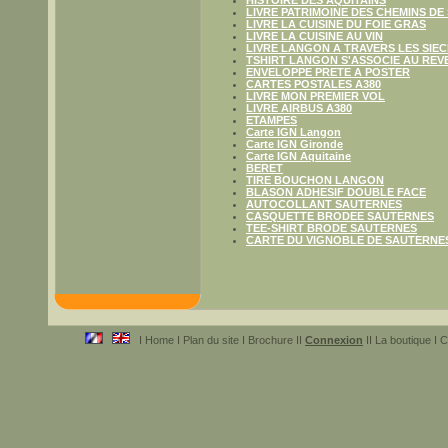
HISTOIRE DES AQUITAINS
LIVRE PATRIMOINE DES CHEMINS DE
LIVRE LA CUISINE DU FOIE GRAS
LIVRE LA CUISINE AU VIN
LIVRE LANGON A TRAVERS LES SIE
TSHIRT LANGON S'ASSOCIE AU REV
ENVELOPPE PRETE A POSTER
CARTES POSTALES A380
LIVRE MON PREMIER VOL
LIVRE AIRBUS A380
ETAMPES
Carte IGN Langon
Carte IGN Gironde
Carte IGN Aquitaine
BERET
TIRE BOUCHON LANGON
BLASON ADHESIF DOUBLE FACE
AUTOCOLLANT SAUTERNES
CASQUETTE BRODEE SAUTERNES
TEE-SHIRT BRODE SAUTERNES
CARTE DU VIGNOBLE DE SAUTERNE
I Home I Plan du site I Brochure II
Connexion
II La boutique I