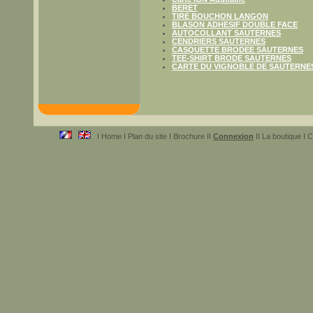
BERET
TIRE BOUCHON LANGON
BLASON ADHESIF DOUBLE FACE
AUTOCOLLANT SAUTERNES
CENDRIERS SAUTERNES
CASQUETTE BRODEE SAUTERNES
TEE-SHIRT BRODE SAUTERNES
CARTE DU VIGNOBLE DE SAUTERNE
I Home I Plan du site I Brochure II
Connexion
II La boutique I