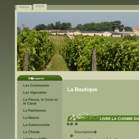
Article
Articles
D�couvrir
Les Communes
La Boutique
Les Vignobles
Le Fleuve, le Ciron et
le Canal
Le Patrimoine
La Nature
LIVRE LA CUISINE D
�
�
�
La Gastronomie
Le Cheval
Description
�
�