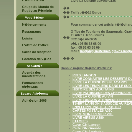
L'Airbus A380
Livre La Cuisine duFoie Gras
Coupe du Monde de
�
�
Rugby au F�minin
�
�
Tarifs
:��15 Euros
�
�
Votre S�jour
H�bergements
Pour commander cet article, t�l�charg
Restaurants
Office de Tourisme du Sauternais, Gra
11 Allees Jean-Jaures
�
�
Loisirs
33210�LANGON
t�l. : 05 56 63 68 00
L'offre de l'office
fax : 05 56 63 68 09
mail :
langon@sauternais-graves-lang
Salles de reception
�
�
�
Location de v�los
Actualit�s
Dans le m�me th�me d'articles:
Agenda des
PIN'S LANGON
manifestations
LIVRE CONNAITRE LES DESSERTS D
LIVRE LA CUISINE DES PLACARDS
Permanences
LIVRE LES TEMPLIERS DANS LE SUD
ch�teaux
HISTOIRE DES AQUITAINS
LIVRE PATRIMOINE DES CHEMINS DE
Espace Adh�rents
LIVRE LA CUISINE AU VIN
LIVRE LANGON A TRAVERS LES SIE
Adh�sion 2008
TSHIRT LANGON S'ASSOCIE AU REV
ENVELOPPE PRETE A POSTER
CARTES POSTALES A380
LIVRE MON PREMIER VOL
LIVRE AIRBUS A380
ETAMPES
Carte IGN Langon
Carte IGN Gironde
Carte IGN Aquitaine