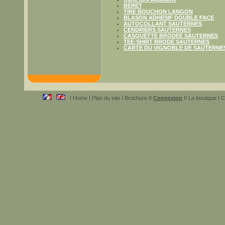
BERET
TIRE BOUCHON LANGON
BLASON ADHESIF DOUBLE FACE
AUTOCOLLANT SAUTERNES
CENDRIERS SAUTERNES
CASQUETTE BRODEE SAUTERNES
TEE-SHIRT BRODE SAUTERNES
CARTE DU VIGNOBLE DE SAUTERNE
I Home I Plan du site I Brochure II
Connexion
II La boutique I