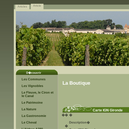
Article
Articles
D�couvrir
Les Communes
La Boutique
Les Vignobles
Le Fleuve, le Ciron et
le Canal
Le Patrimoine
La Nature
Carte IGN Gironde
�
�
�
La Gastronomie
Le Cheval
Description
�
�