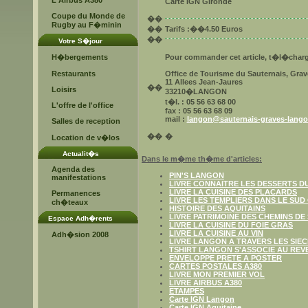
L'Airbus A380
Carte IGN Gironde
Coupe du Monde de
�
�
Rugby au F�minin
�
�
Tarifs
:��4.50 Euros
�
�
Votre S�jour
H�bergements
Pour commander cet article, t�l�charg
Restaurants
Office de Tourisme du Sauternais, Gra
11 Allees Jean-Jaures
�
�
Loisirs
33210�LANGON
t�l. : 05 56 63 68 00
L'offre de l'office
fax : 05 56 63 68 09
mail :
langon@sauternais-graves-lang
Salles de reception
�
�
�
Location de v�los
Actualit�s
Dans le m�me th�me d'articles:
Agenda des
PIN'S LANGON
manifestations
LIVRE CONNAITRE LES DESSERTS D
LIVRE LA CUISINE DES PLACARDS
Permanences
LIVRE LES TEMPLIERS DANS LE SUD
ch�teaux
HISTOIRE DES AQUITAINS
LIVRE PATRIMOINE DES CHEMINS DE
Espace Adh�rents
LIVRE LA CUISINE DU FOIE GRAS
LIVRE LA CUISINE AU VIN
Adh�sion 2008
LIVRE LANGON A TRAVERS LES SIE
TSHIRT LANGON S'ASSOCIE AU REV
ENVELOPPE PRETE A POSTER
CARTES POSTALES A380
LIVRE MON PREMIER VOL
LIVRE AIRBUS A380
ETAMPES
Carte IGN Langon
Carte IGN Aquitaine