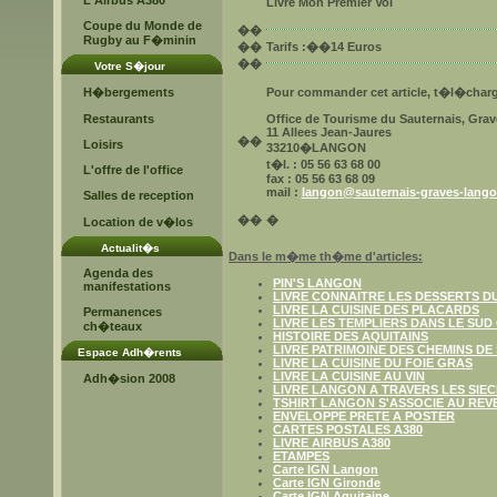
L'Airbus A380
Livre Mon Premier Vol
Coupe du Monde de
�
�
Rugby au F�minin
�
�
Tarifs
:��14 Euros
�
�
Votre S�jour
H�bergements
Pour commander cet article, t�l�charg
Restaurants
Office de Tourisme du Sauternais, Gra
11 Allees Jean-Jaures
�
�
Loisirs
33210�LANGON
t�l. : 05 56 63 68 00
L'offre de l'office
fax : 05 56 63 68 09
mail :
langon@sauternais-graves-lang
Salles de reception
�
�
�
Location de v�los
Actualit�s
Dans le m�me th�me d'articles:
Agenda des
PIN'S LANGON
manifestations
LIVRE CONNAITRE LES DESSERTS D
LIVRE LA CUISINE DES PLACARDS
Permanences
LIVRE LES TEMPLIERS DANS LE SUD
ch�teaux
HISTOIRE DES AQUITAINS
LIVRE PATRIMOINE DES CHEMINS DE
Espace Adh�rents
LIVRE LA CUISINE DU FOIE GRAS
LIVRE LA CUISINE AU VIN
Adh�sion 2008
LIVRE LANGON A TRAVERS LES SIE
TSHIRT LANGON S'ASSOCIE AU REV
ENVELOPPE PRETE A POSTER
CARTES POSTALES A380
LIVRE AIRBUS A380
ETAMPES
Carte IGN Langon
Carte IGN Gironde
Carte IGN Aquitaine