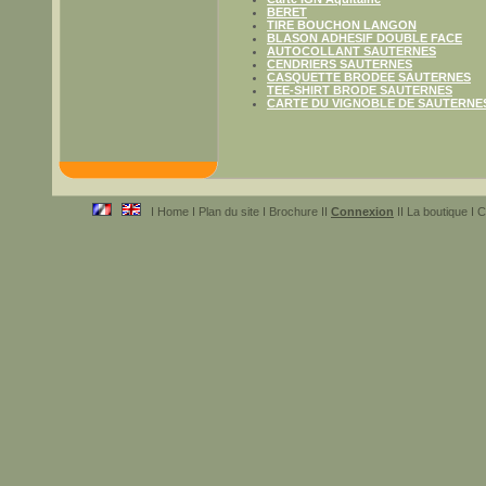
BERET
TIRE BOUCHON LANGON
BLASON ADHESIF DOUBLE FACE
AUTOCOLLANT SAUTERNES
CENDRIERS SAUTERNES
CASQUETTE BRODEE SAUTERNES
TEE-SHIRT BRODE SAUTERNES
CARTE DU VIGNOBLE DE SAUTERNE
I Home I Plan du site I Brochure II
Connexion
II La boutique I