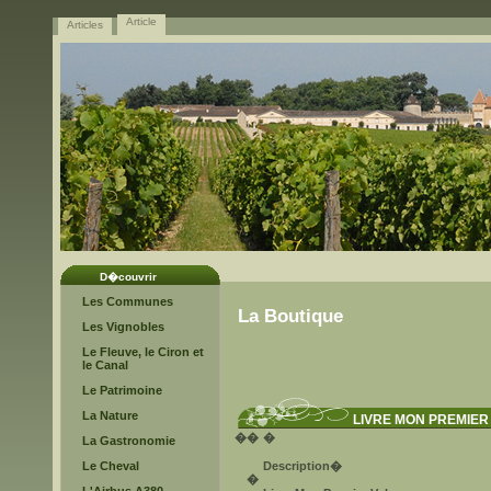
Article
Articles
D�couvrir
Les Communes
La Boutique
Les Vignobles
Le Fleuve, le Ciron et
le Canal
Le Patrimoine
La Nature
LIVRE MON PREMIER
�
�
�
La Gastronomie
Le Cheval
Description
�
�